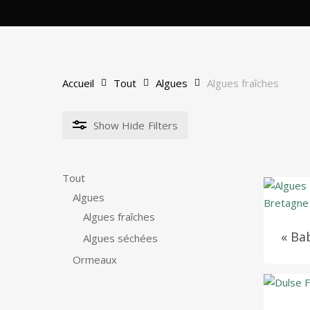
Accueil
Tout
Algues
Algues fraîches
Show
Hide
Filters
Tout
Algues
Algues fraîches
« Ba
Algues séchées
Ormeaux