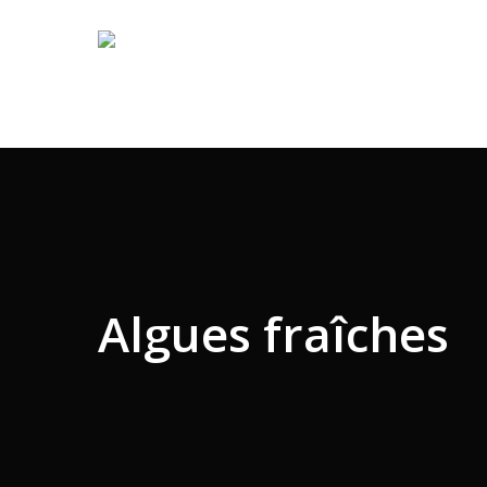
Skip
to
main
content
Algues fraîches