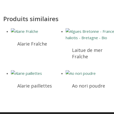
Produits similaires
Alarie Fraîche
Laitue de mer
Fraîche
Ce
Ce
produit
produit
a
a
Alarie paillettes
Ao nori poudre
plusieurs
plusieurs
variations.
variations.
Les
Les
options
options
peuvent
peuvent