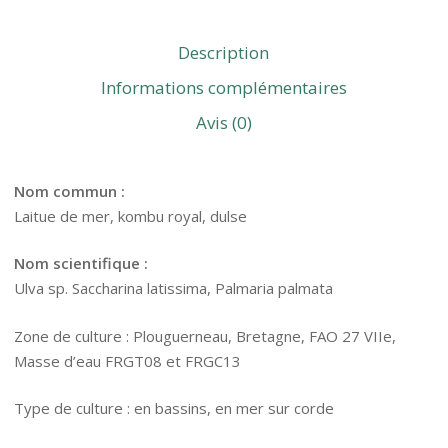
Description
Informations complémentaires
Avis (0)
Nom commun :
Laitue de mer, kombu royal, dulse
Nom scientifique :
Ulva
sp
.
Saccharina latissima,
P
almaria palmata
Zone de culture :
Plouguerneau, Bretagne, FAO
27 VIIe,
Masse d’eau FRGT08
et FRGC13
Type de culture : en bassins
, en mer
sur corde