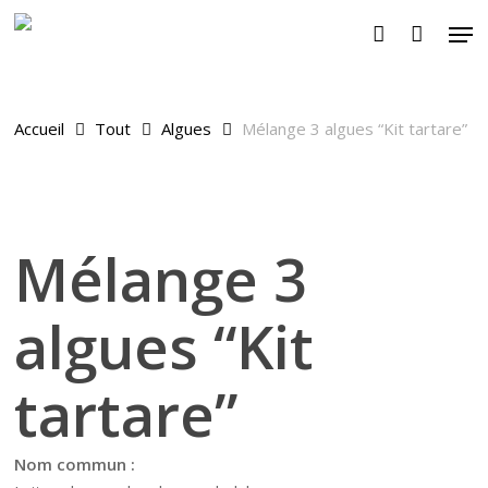
Skip
Men
to
account
main
content
Accueil
Tout
Algues
Mélange 3 algues “Kit tartare”
Mélange 3
algues “Kit
tartare”
Nom commun :