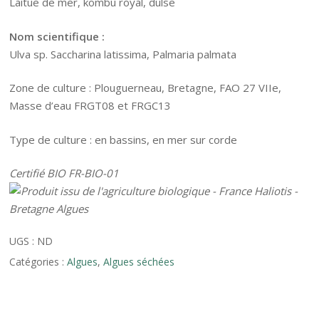
Laitue de mer, kombu royal, dulse
Nom scientifique :
Ulva
sp
.
Saccharina latissima,
P
almaria palmata
Zone de culture :
Plouguerneau, Bretagne, FAO
27 VIIe,
Masse d’eau FRGT08
et FRGC13
Type de culture : en bassins
, en mer
sur corde
Certifié BIO FR-BIO-01
UGS :
ND
Catégories :
Algues
,
Algues séchées