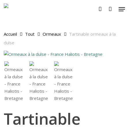
Skip
Men
to
account
main
content
Accueil
Tout
Ormeaux
Tartinable ormeaux à la
dulse
Tartinable