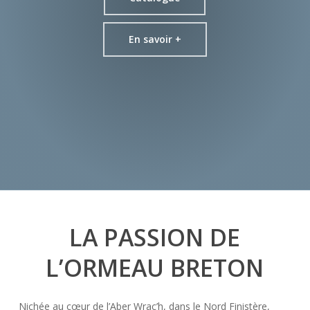
Algues
En savoir +
LA PASSION DE
L’ORMEAU BRETON
Nichée au cœur de l’Aber Wrac’h, dans le Nord Finistère,